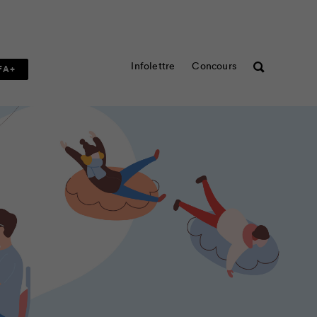
Infolettre
Concours
Rechercher
FA+