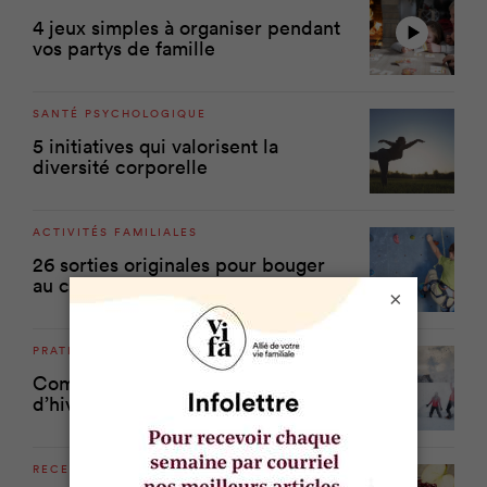
4 jeux simples à organiser pendant
vos partys de famille
SANTÉ PSYCHOLOGIQUE
5 initiatives qui valorisent la
diversité corporelle
ACTIVITÉS FAMILIALES
26 sorties originales pour bouger
au chaud
×
PRATICO-PRATIQUE
Comment pratiquer des sports
d’hiver sans vider son portefeuille?
RECETTES SANTÉ