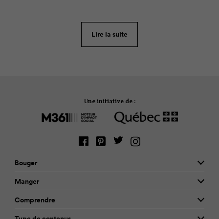
qu’ils restent actifs physiquement, qu’ils demeurent
stimulés sur les plans cognitif et créatif, et qu’ils
s’amusent. Mais si, à trop vouloir organiser leurs
Lire la suite
horaires, nous faisions fausse route?
Une initiative de :
Bouger
Manger
Comprendre
Type de contenus