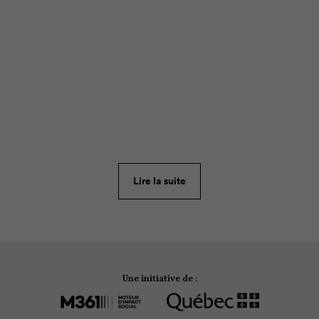
ARTICLE
807
Le temps des fêtes à Montréal est une période
magique et féérique remplie de moments festifs à
partager en famille et entre amis. Et, comme il y a
toujours une raison de célébrer, plusieurs activités
s’offrent à vous dans la métropole. Mettez-vous dans
l’ambiance!
Lire la suite
Une initiative de :