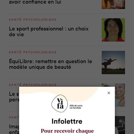
avoir confiance en lui
SANTÉ PSYCHOLOGIQUE
Le sport professionnel : un choix
de vie
SANTÉ PSYCHOLOGIQUE
ÉquiLibre: remettre en question le
modèle unique de beauté
SANTÉ PSYCHOLOGIQUE
×
Le sport, révélateur de
personnalité
SANTÉ PSYCHOLOGIQUE
Image corporelle: aidez votre
enfant à aimer son corps