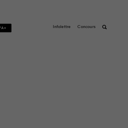
Infolettre
Concours
Rechercher
FA+
rs s’accordent pour dire