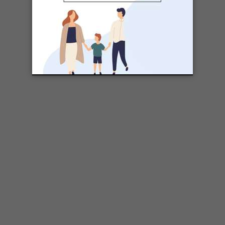
SPORTS ET PLEIN AIR
Les camps familiaux québécois:
des «tout-inclus» financièrement
accessibles
SPORTS ET PLEIN AIR
Un camp de vacances au cirque