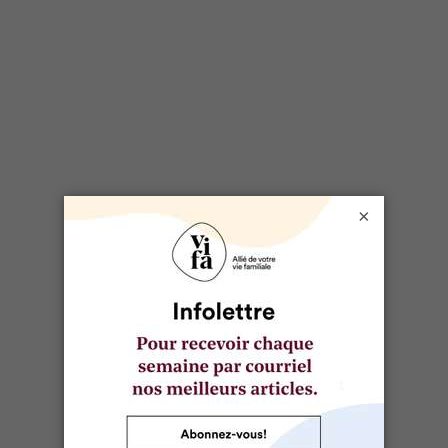
Relâche au Québec: 40 camps de jour et
camps de vacances
5 camps d’été pour renouer avec la nature et
l'agriculture
×
SPORTS ET PLEIN AIR
9 camps d'été adaptés aux besoins spéciaux
des enfants