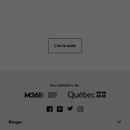
ARTICLE
349
Le printemps est de retour, il est plus que temps de
commencer à penser aux vacances d’été. Puisque
juin est le mois des parcs et des loisirs, c’est
l’occasion de préparer des sorties familiales dans la
Lire la suite
nature. Et qui dit nature dit bien souvent camping!
Une initiative de :
Bouger