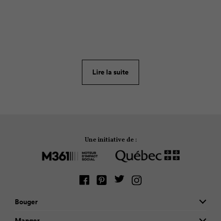
Jérémy est un garçon de 13 ans bien de son temps. Il
aime regarder la télé, jouer à des jeux vidéo et lire
des romans à caractère médiéval ou fantastique. En
raison de ses intérêts, Jérémy est perçu comme un
Lire la suite
enfant plus intellectuel que sportif.
Une initiative de :
Bouger
Manger