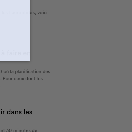
 les Laurentides, voici
à faire en
où la planification des
e. Pour ceux dont les
.
ir dans les
ent 30 minutes de