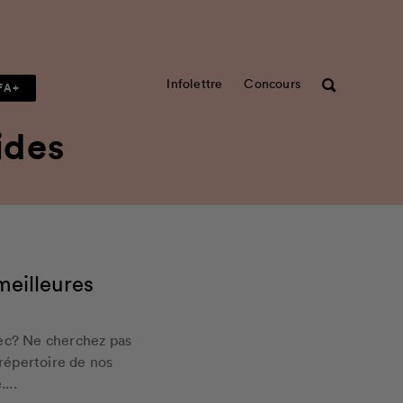
Infolettre
Concours
Rechercher
FA+
ides
meilleures
bec? Ne cherchez pas
 répertoire de nos
...