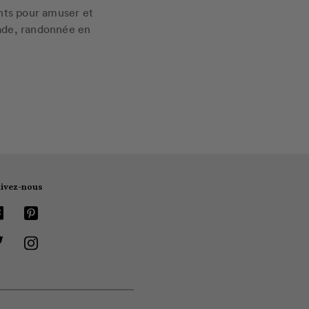
nts pour amuser et
sade, randonnée en
ivez-nous