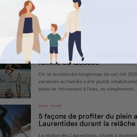
les Laurentides
Si vos vacances familiales vous mènent dans
4 parcs incontournables à y découvrir.
QUOI FAIRE
Vacances: guide des activités 
famille au Québec
On se souviendra longtemps de cet été 2020 
vacances en famille a été plutôt inhabituell
plans se retrouvent à l’eau, ou simplement..
QUOI FAIRE
5 façons de profiter du plein a
Laurentides durant la relâche
La région des Laurentides, située à seulem