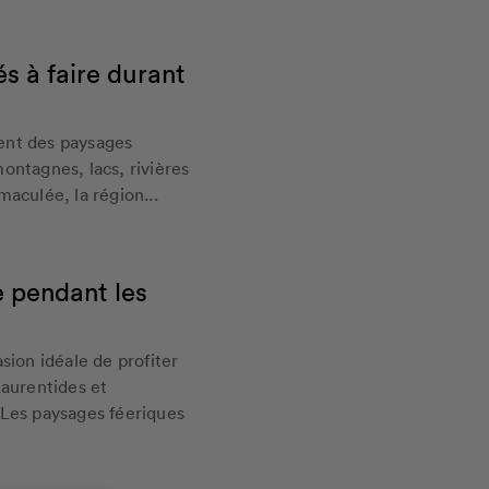
és à faire durant
ent des paysages
ontagnes, lacs, rivières
aculée, la région...
e pendant les
sion idéale de profiter
Laurentides et
 Les paysages féeriques