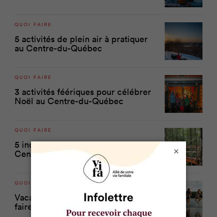
QUOI FAIRE
5 activités de plein air à pratiquer
au Centre-du-Québec
QUOI FAIRE
3 activités féériques pour célébrer
Noël au Centre-du-Québec
QUOI FAIRE
5 incontournables de l’automne au
×
Centre-du-Québec
QUOI FAIRE
Vacances: guide des activités à
faire en famille au Québec