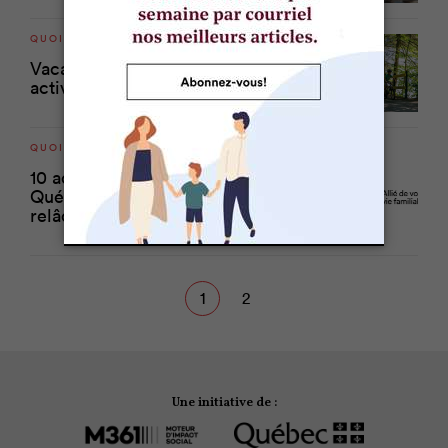
QUOI FAIRE
Vacances au Centre-du-Québec: 3
activités plein air pour la famille
QUOI FAIRE
10 activités à faire au Centre-du-
Québec durant la semaine de
relâche
1
2
Une initiative de :