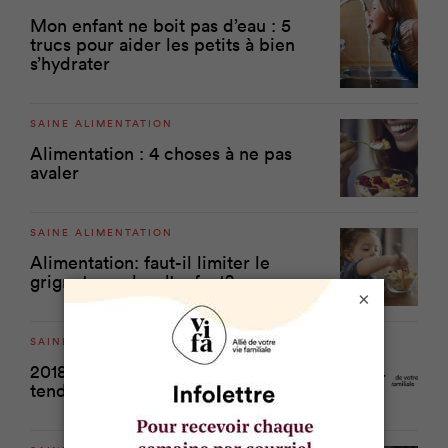
Mon enfant ne boit pas d’eau : 5
trucs pour aider les petits à bien
s’hydrater
SAINE ALIMENTATION
Alimentation : 4 choses à ne pas
avaler
SAINE ALIMENTATION
Alimentation: faut-il limiter le
grignotage chez l'enfant?
×
SAINE ALIMENTATION
2018: les 13 nouveautés et
tendances alimentaires de l'année