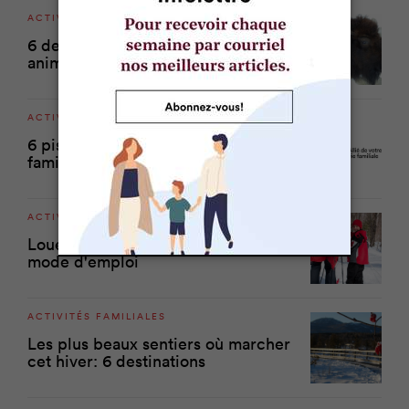
ACTIVITÉS FAMILIALES
6 destinations pour côtoyer les
animaux en hiver
ACTIVITÉS FAMILIALES
6 pistes cyclables à découvrir en
famille
ACTIVITÉS FAMILIALES
Louer un chalet pour la relâche:
mode d'emploi
ACTIVITÉS FAMILIALES
Les plus beaux sentiers où marcher
cet hiver: 6 destinations