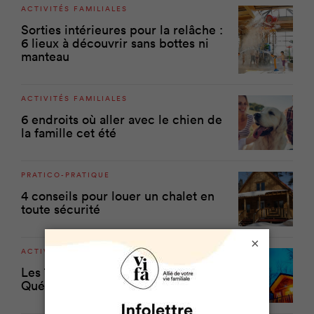
ACTIVITÉS FAMILIALES
Sorties intérieures pour la relâche :
6 lieux à découvrir sans bottes ni
manteau
ACTIVITÉS FAMILIALES
6 endroits où aller avec le chien de
la famille cet été
PRATICO-PRATIQUE
4 conseils pour louer un chalet en
toute sécurité
×
ACTIVITÉS FAMILIALES
Les 7 plus beaux chalets à louer au
Québec cet hiver