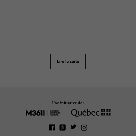
ARTICLE
227
Comme le dit l’adage « il n’y a pas de mauvaise
température, juste des gens mal habillés ». Or, pour
profiter pleinement de la saison blanche, il importe
Lire la suite
d’être bien vêtu.
Une initiative de :