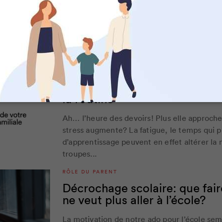
La période des devoirs et des leçons n’est p
de plaisir. Et si c’était possible de changer
réviser autrement.
RÔLE DU PARENT
Devoirs et leçons: des trucs p
la routine
Ah… l’heure des devoirs! Plus elle approche
stress augmente? La fatigue, le temps qui pr
d’apprentissage peuvent en effet altérer la
troupes...
RÔLE DU PARENT
Décrochage scolaire: que fair
ne veut plus aller à l’école?
La motivation de notre ado pour l’école sem