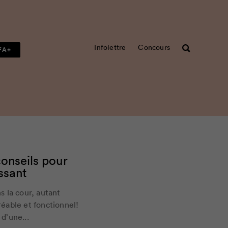
Infolettre
Concours
Rechercher
FA+
onseils pour
ssant
 la cour, autant
réable et fonctionnel!
 d’une...