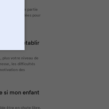
as toujours une partie
 ça? Quelques idées pour
our bien établir
, plus votre niveau de
esse, les difficultés
 motivation des
e si mon enfant
ble être en chute libre.