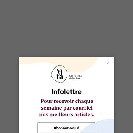
×
DOSSIER LIÉ
École & Rentrée scolaire