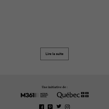
RECETTE
7
Hot-dogs, poutine, crème glacée : ces plats sont
habituellement associés à la malbouffe. La
nutritionniste Geneviève O’Gleman nous prouve le
contraire! Cette recette (à cuisiner sans culpabilité!)
Lire la suite
tirée de son livre
Fast food santé.
Une initiative de :