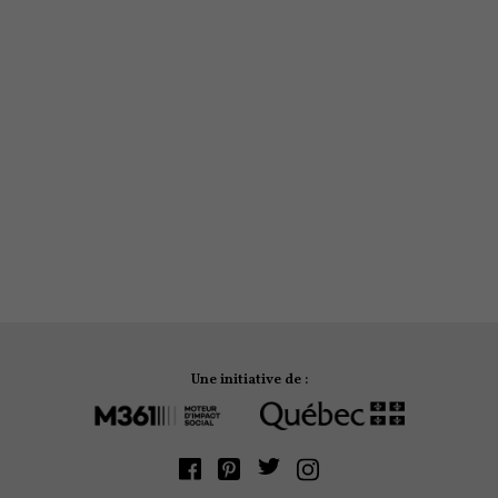
SPORTS ET PLEIN AIR
9 stations de ski à essayer à
proximité du Québec
PRATICO-PRATIQUE
Ski et snowboard: trouvez un
équipement pas trop cher pour
votre jeune
Une initiative de :