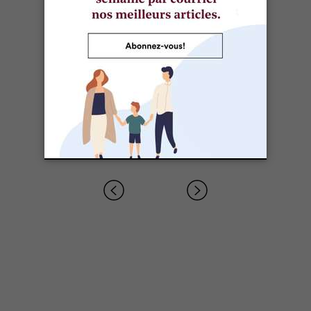
Ski alpin et planche à neige: petit guide pour
débuter en famille
Ski de fond: 3 centres où initier les enfants au
Québec
SPORTS ET PLEIN AIR
Trucs et astuces pour une première leçon de
ski réussie