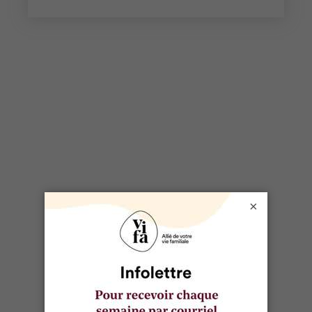
×
PRATICO-PRATIQUE
Ski et planche à neige : 4
trucs pour économiser