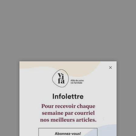
CE DONT VOUS AUREZ BESOIN
Ski alpin et fixations (Entre 120 $ et 1200 $)
Ski alpin et fixations (Entre 120 $ et 1200 $)
Bâtons de ski (Entre 20 $ et 150 $)
×
Planche à neige et fixations (Entre 215 $ et 700 $)
Bottes (Entre 75 $ et 600 $)
Casque (Entre 20 $ et 350 $)
Lunettes (Entre 15 $ et 350 $)
Vêtements adaptés