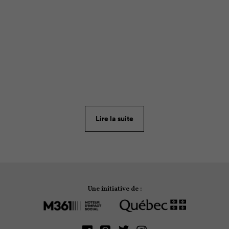
ARTICLE
130
Tous les parents souhaitent que leurs enfants soient
le plus en sécurité possible. Les cours
d’autodéfenses permettent de joindre l’utile à
l’agréable : bouger en intégrant des notions de
Lire la suite
sécurité de base.
Une initiative de :