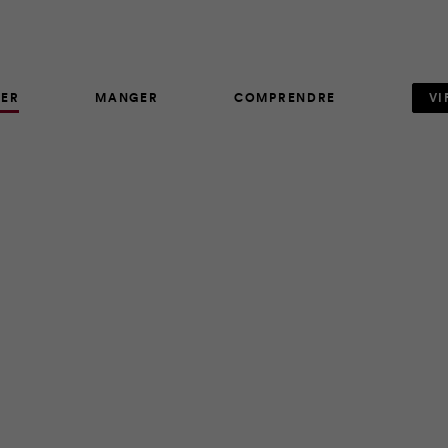
ER
MANGER
COMPRENDRE
VI
AVIS D'EXPERT
14