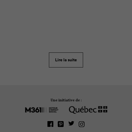
ARTICLE
49
Vingt dollars. C’est une somme considérable quand
on la projette sur une année ou même… une vie!
Voici 7 astuces pour chaque jour de la semaine en
vue de diminuer la quantité de nourriture que l’on
Lire la suite
jette à la poubelle.
Une initiative de :