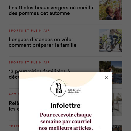
Les 11 plus beaux vergers où cueillir
des pommes cet automne
SPORTS ET PLEIN AIR
Longues distances en vélo:
comment préparer la famille
SPORTS ET PLEIN AIR
12 pourvoiries familiales à
découvrir
×
ACTIVITÉS FAMILIALES
Relâche scolaire: quoi faire avec
les enfants à la maison?
PRATICO-PRATIQUE