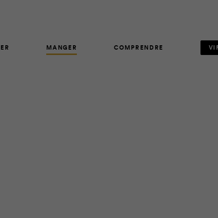
ER
MANGER
COMPRENDRE
VI
RECETTE
9
livre
Collations énergisantes
, Madame Labriski propose plus d