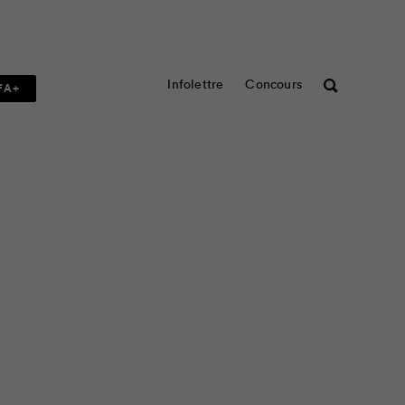
Infolettre
Concours
Rechercher
FA+
e 75 recettes simples,