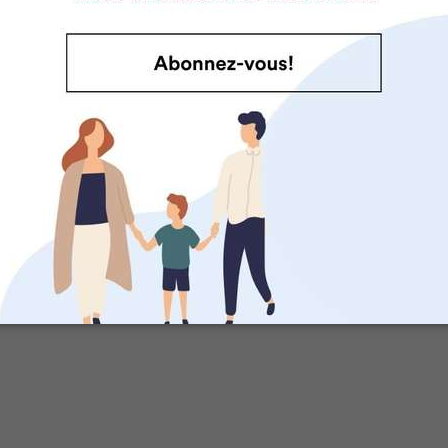
s de lin moulues (ou poudre d’insectes) – 15 g 2 c. à soupe
s d’avoine à cuisson rapide (sans gluten) – 205 g 2 1/4 tasses
tes finement râpées et essorées* – 100 g 1 tasse
ns secs (ou canneberges séchées) – 80 g
1/2 tasse
de Grenoble hachées – 60 g
1/2 tasse
t faire ?
auffer le four à 180 °C (350 °F).
ser une feuille de papier parchemin ou un tapis de silicone s
biscuits.
 un bol, mélanger les trois premiers ingrédients.