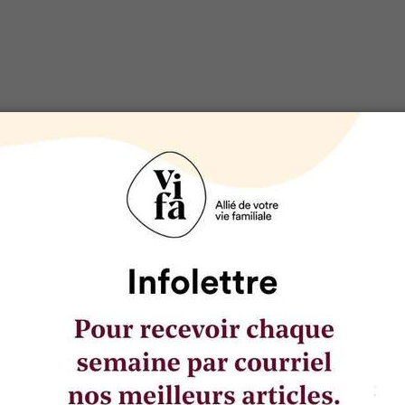
rre est presque un miracle tellement elle est bonne. Impossi
’il n’y a pas de sucre raffiné dans la liste des ingrédients, mais
 vrai. Une délicieuse collation gourmande. Mmm, manger san
ients
 de dattes – 150 g 1/2 tasse
 végétale (canola, cameline ou tournesol) – 50 g 1/4 tasse
– 100 g 2
 à pâte – 10 ml 2 c. à thé
1 pincée 1 pincée
t de vanille – 15 ml 1 c. à soupe
t de la Jamaïque moulu (ou cannelle moulue) – 10 ml 2 c. à t