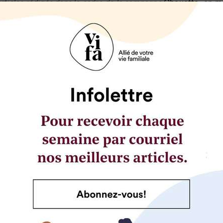
articles rédigés dans le cadre de la campagne
Chouette, on 
imentation pendant l’enfance de la
Table québécoise sur la sai
76
ne
s à