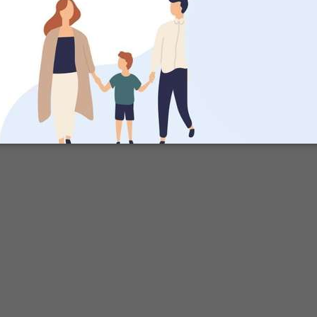
aim
s de
SAINE ALIMENTATION
Chouette, on cu
ensemble: 5 tru