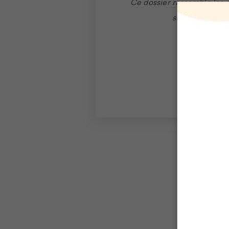
Ce dossier rassemble les 
sur la saine al
Chouette, on découvre u
variété d’aliments: 5 idée
intégrer à votre routine