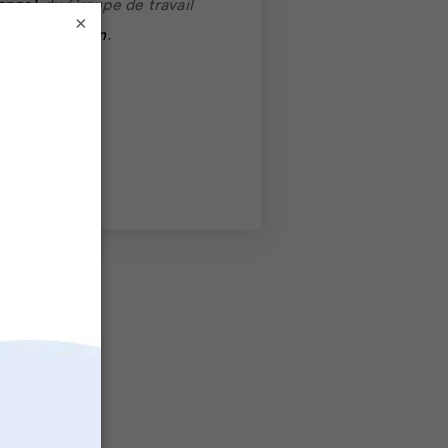
mange!
du Groupe de travail
×
ne alimentation
.