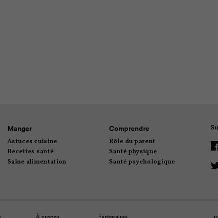
expérience agré
Cuisiner en famille est une excellente façon de v
enfants! Vous hésitez à vous lancer? Peut-être ave
à...
Su
Manger
Comprendre
Astuces cuisine
Rôle du parent
Recettes santé
Santé physique
Saine alimentation
Santé psychologique
à
À propos
Partenaires