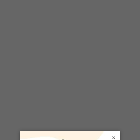
SÉLECTIONNÉ POUR VOUS
« Finger Food »: 10 soupers qui se
mangent avec les doigts
×