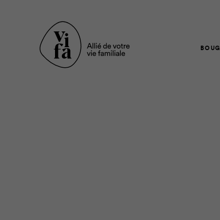
BOUG
Devenue préado, ma fi