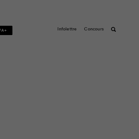
Infolettre
Concours
Rechercher
FA+
lui de la musique pop,