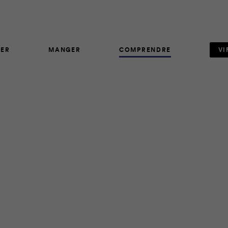
ER
MANGER
COMPRENDRE
VI
ARTICLE
63
lle s’ouvre de plus en plus à de nouveaux horizons, comme ce