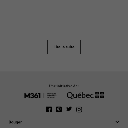
ARTICLE
273
Dans certaines municipalités du Québec, on crée
des incitatifs pour motiver la population à bouger.
Voici 4 initiatives intéressantes qui pourront vous
Lire la suite
inspirer à faire de même dans votre communauté.
Une initiative de :
Bouger