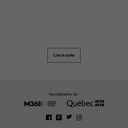
ARTICLE
90
C’est pas parce qu’on est seul avec les enfants qu’on
doit passer l’été encabané. Avec les bagages à
traîner, le campement à monter et les repas à
préparer en plein air, le camping peut rebuter les
parents en solo. Pourtant, en plus de vous offrir une
dose de plein air en famille, le camping est la
Lire la suite
solution parfaite pour un séjour pas cher.
Une initiative de :