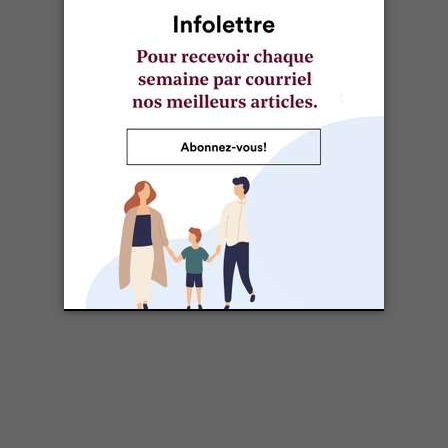
Au Québec, doit-on obligatoirement porter
un casque de vélo?
Non. D’ici juin 2015, le gouvernement provincial
proposera des amendements au Code de la sécurité
routière qui excluraient toutefois le port du casque
obligatoire pour les cyclistes. On optera plutôt pour
une sensibilisation accrue concernant les risques de
blessures à la tête.
Au Canada, il est obligatoire de porter le casque à
vélo en tout temps en Colombie-Britannique, à l’Île-
du-Prince-Édouard, en Nouvelle-Écosse et au
Nouveau-Brunswick. Le casque est aussi obligatoire
jusqu’à 18 ans en Alberta, en Ontario et au Manitoba.
Les traumatismes crâniens liés au vélo