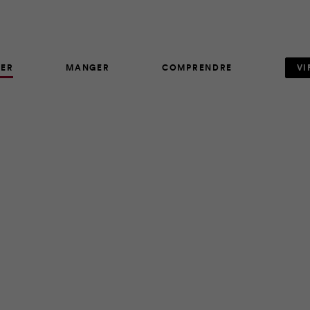
ER
MANGER
COMPRENDRE
VI
ARTICLE
105
tre enfant? Selon un sondage réalisé par la firme Léger Mark