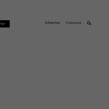
Infolettre
Concours
Rechercher
FA+
eting au sujet de la