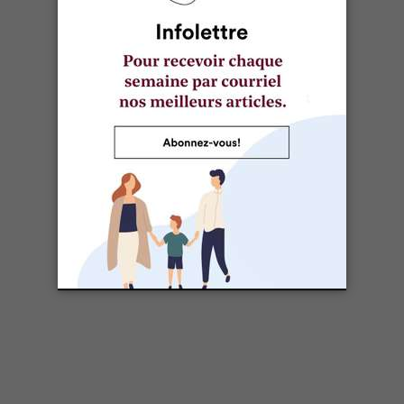
dans des tortillas souples un peu chauffées avec
du bon fromage râpé.
Les restes seront parfaits pour vos sandwichs ou
pour faire des fajitas/enchiladas réchauffés!
Rôti de palette de bœuf à
l’oignon et moutarde
6 PORTIONS
Cuisson environ 3 h 30 (ou plus à la mijoteuse)
Ingrédients
1 rôti de palette de bœuf d’environ 3 à 4 lb (sans
les os de préférence)