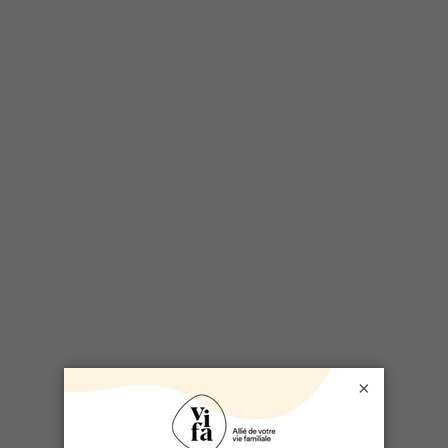
1 poivron vert, coupé en cubes
1 poivron rouge, coupé en cubes
Fromage râpé type tex-mex ou cheddar
6 grandes tortillas souples
Préparation
Mélanger la poudre de chili, la sauce chili, la
sauce tomate et les légumes coupés dans un
bol.
Déposer le rôti dans la mijoteuse. Verser le
mélange de sauce par-dessus et faire cuire à
×
intensité faible pendant 8 heures ou à intensité
maximale pendant 4 à 5 heures.
Une fois bien cuit, effilocher le bœuf et déposer