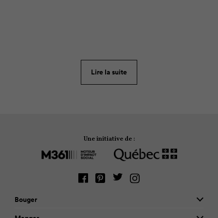
RECETTE
68
On a tous tendance à refaire
ad nauseam
la même
recette de muffin. Voici 4 recettes pas trop
compliquées qui vous permettront de vous
Lire la suite
réinventer!
Une initiative de :
Bouger
Manger