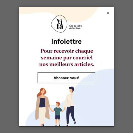
Graisser un moule à pain (environ 9 X 5 po) et y
répartir le mélange uniformément.
×
Cuire sur la grille du centre entre 50-60 minutes
(ou plus), jusqu’à ce que la couleur rosée
n’apparaisse plus au centre ou que le « jus » de la
viande soit clair.
Soupe à l’oignon
8 PORTIONS
Ingrédients
1 sachet (35-40 g) de soupe à l’oignon Knorr
Lipton©
2 œufs battus