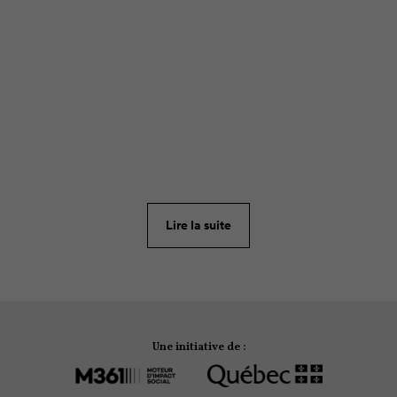
ARTICLE
37
Ça y est, c’est la panne d’inspiration! Vous ne savez
plus quoi glisser dans le sac à dos de vos enfants en
guise de collation? Voici quelques idées pour des
goûters qui sortent de l’ordinaire, non seulement
soutenants et nutritifs, mais aussi exempts des
Lire la suite
principaux allergènes interdits dans les écoles.
Une initiative de :