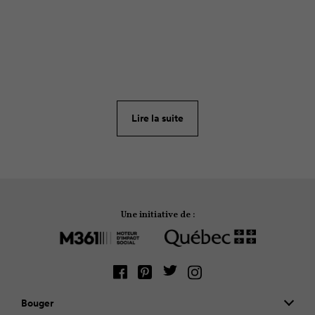
ARTICLE
47
Vous vous êtes promis, en guise de résolution,
d’être mieux organisé dans la préparation des
lunchs? Alors voici 5 livres à avoir sous la main pour
Lire la suite
bien commencer l’année.
Une initiative de :
Bouger