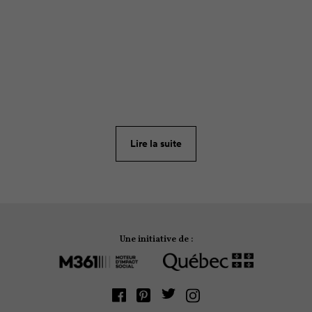
ARTICLE
121
Vous vénérez votre mijoteuse qui vous permet de
préparer de bons petits plats pendant la journée?
Alors vous adorerez la nouvelle sensation en cuisine,
le
Instant Pot
. 4 raisons de l’adopter pour des
Lire la suite
soupers vite faits, bien faits.
Une initiative de :