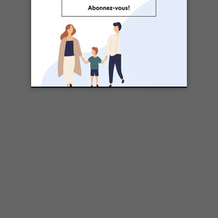
Consultez notre
dossier complet sur la Rentrée
scolaire
.
Rédacteur Invité