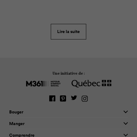
métabolique s’il y a présence d’au moins trois des
facteurs de risque de maladies cardiovasculaires :
pression artérielle élevée, obésité,
hypertriglycéridémie, faible taux de cholestérol HDL
Lire la suite
dans le sang et intolérance au glucose.
Une initiative de :
Bouger
Manger
Comprendre