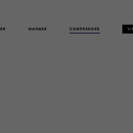
ER
MANGER
COMPRENDRE
VI
AVIS D'EXPERT
5
nsport actif sont clairs: santé, bien-être, finances et enviro