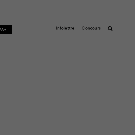
Infolettre
Concours
Rechercher
FA+
nnement se retrouvent