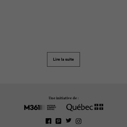
ARTICLE
34
La maternité est-elle un frein aux activités de plein
air? Aucunement! L’inspirante websérie
Mères
Nature
nous présente quatre portraits de mamans
mordues de plein air qui jonglent habilement avec
Lire la suite
leur passion et leur vie familiale.
Une initiative de :