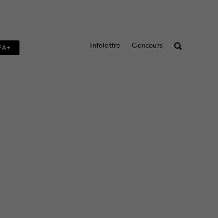
Infolettre
Concours
Rechercher
FA+
ec votre préado pour la