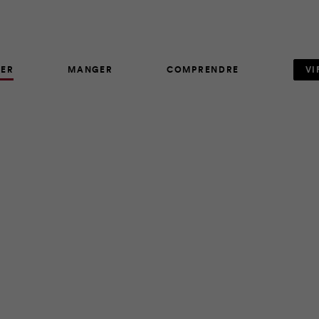
ER
MANGER
COMPRENDRE
VI
ARTICLE
334
laisir de la découverte et de l’aventure. Vous allez camper av