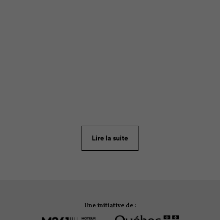
ARTICLE
323
Les étudiants vivant en résidence scolaire seraient
plus nombreux à bouger en dehors des heures de
classe, comparativement à ceux qui ne sont pas en
Lire la suite
résidence.
Une initiative de :