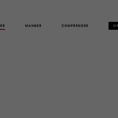
ER
MANGER
COMPRENDRE
VI
ARTICLE
73
citrouille d’Halloween vous donne de l’urticaire? Rangez vos 