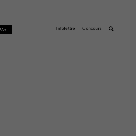
Infolettre
Concours
Rechercher
FA+
couteaux : voici nos 12