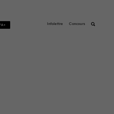
Infolettre
Concours
Rechercher
FA+
ur faire d’une pierre,