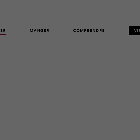
ER
MANGER
COMPRENDRE
VI
ARTICLE
81
ent et avec eux, l’intention de passer plus de temps dehors. Po