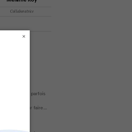
Collaboratrice
×
 pour les
on se retrouve parfois
t gérer cette
olutions pour faire...