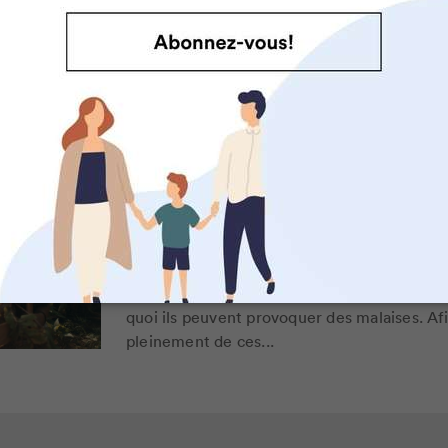
Portrait d’ici et d’ailleurs: à 
prendre l’autobus seul?
Au Québec, il n’existe aucune loi qui déterm
un enfant est suffisamment responsable pou
transports en commun seul. On demande plu
ASTUCES CUISINE
7 aliments qui peuvent être tox
sont mal apprêtés)
Sous leurs airs inoffensifs, certains fruits
d’être cuisinés avec précaution avant d’êt
quoi ils peuvent provoquer des malaises. Afi
pleinement de ces...