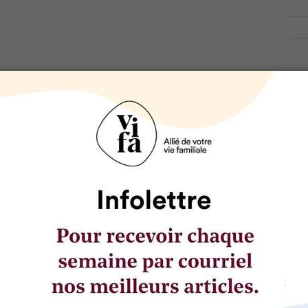
s
ASTUCES CUISINE
4 techniques de conservation
légumes du jardin
Quand la saison des récoltes bat son plein, 
aux prises avec un beau problème : commen
abondance de légumes frais? Voici quelques s
RÔLE DU PARENT