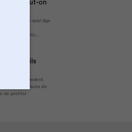
quel âge peut-on
ine à partir de quel âge
r prendre les
tôt aux parents...
iques (s'ils
 et légumes demandent
re consommés, faute de
n de profiter