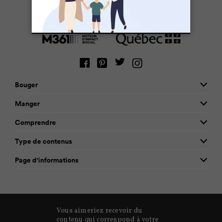
Une initiative de :
Bouger
Manger
Comprendre
Type de contenus
Page d'informations
Vous aimeriez recevoir du
contenu qui correspond à votre