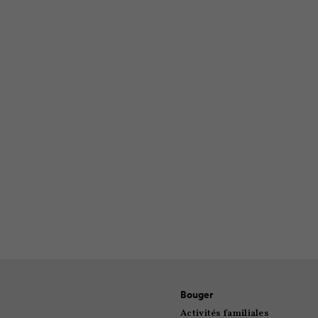
À l’approche du premier
un peu sucré, parce qu
la mienne, qu
Bouger
Activités familiales