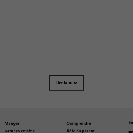
RECETTE
469
 anniversaire de fiston, j’ai cherché une recette de gâteau d’
e c’est quand même la fête! À défaut de trouver une recette b
Lire la suite
e voici : gâteau au chocolat, panais et zuchinnis avec glaçage
Su
Manger
Comprendre
Astuces cuisine
Rôle du parent