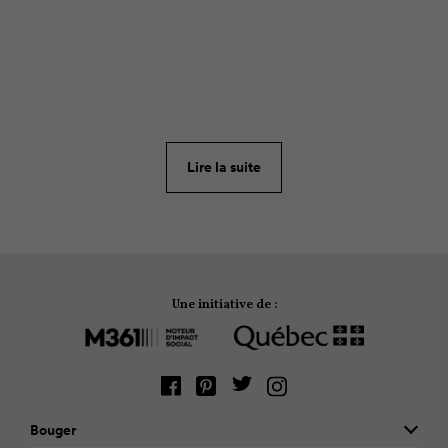
ARTICLE
70
Les ménages canadiens jettent en moyenne 20$
d’aliments à la poubelle chaque semaine. Au bout
d’une année, ça représente 1000$, soit le prix d’un
Lire la suite
voyage dans le sud!
Une initiative de :
Bouger