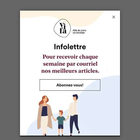
On peut y faire des œufs durs en 6 minutes, la
moitié des 12 minutes nécessaires dans une
casserole sur la cuisinière.
×
Les patates douces entières y cuisent en 15 à 20
minutes, contrairement à plus d’une heure au four.
Selon le magazine Bon Appétit, on peut s’y
concocter du porc effiloché en 42 minutes.
Les haricots noirs secs y cuisent en 10 minutes, au
lieu de 90 minutes dans une casserole sur la
cuisinière.