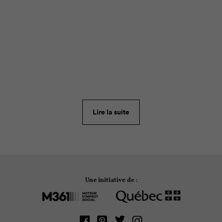
ARTICLE
410
[Article mis à jour]
À la préadolescence, plusieurs
jeunes délaissent l’activité physique et sportive, et
en particulier les filles. Lorsque l’on sait que bouger
est essentiel à la santé, il importe de connaître les
Lire la suite
raisons qui poussent à l’abandon.
Une initiative de :