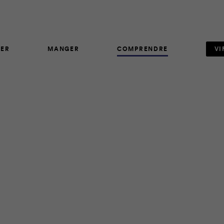
ER
MANGER
COMPRENDRE
VI
AVIS D'EXPERT
64
s collègues passionnées d’activité physique qui avaient choisi 