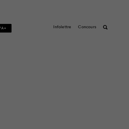
Infolettre
Concours
Rechercher
FA+
comme milieu de travail