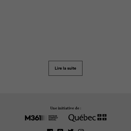
ARTICLE
5
La pandémie et le confinement ont ravivé plus que
jamais le désir de prendre de l’air… près de chez soi,
par la force des choses. On a redécouvert nos
espaces verts, dont les aménagements et activités
ont été bonifiés dans plusieurs cas. Survol de
quelques heureuses initiatives parmi les milliers que
Lire la suite
compte le Québec!
Une initiative de :